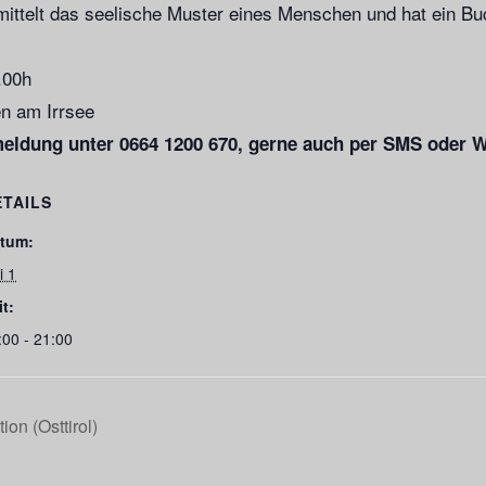
ittelt das seelische Muster eines Menschen und hat ein Bu
.00h
n am Irrsee
meldung unter 0664 1200 670, gerne auch per SMS ode
ETAILS
tum:
i 1
it:
:00 - 21:00
ion (Osttirol)