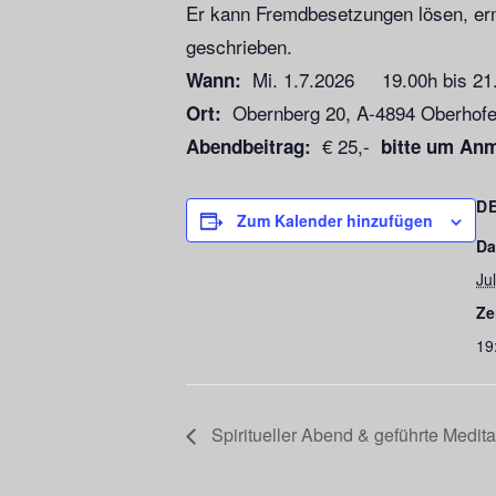
Er kann Fremdbesetzungen lösen, erm
geschrieben.
Mi. 1.7.2026 19.00h bis 21
Wann:
Obernberg 20, A-4894 Oberhofe
Ort:
€ 25,-
Abendbeitrag:
bitte um An
D
Zum Kalender hinzufügen
Da
Jul
Ze
19
Spiritueller Abend & geführte Meditat