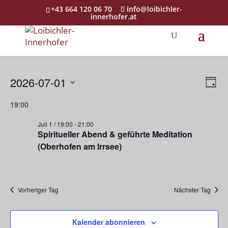
+43 664 120 06 70
info@loibichler-
innerhofer.at
Veranstaltungen
Ans
Ver
2026-07-01
Tag
Ans
Nav
für
Datum
Nav
19:00
Juli
wählen.
1,
Juli 1 / 19:00
-
21:00
Spiritueller Abend & geführte Meditation
2026
(Oberhofen am Irrsee)
Vorheriger Tag
Nächster Tag
Kalender abonnieren