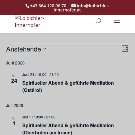
+43 664 120 06 70
info@loibichler-
innerhofer.at
Veranstaltungen
Ans
Ver
Anstehende
Liste
Ans
Nav
Datum
Nav
Juni 2026
wählen.
Juni 24 / 19:00
-
21:00
MI.
24
Spiritueller Abend & geführte Meditation
(Osttirol)
Juli 2026
Juli 1 / 19:00
-
21:00
MI.
1
Spiritueller Abend & geführte Meditation
(Oberhofen am Irrsee)